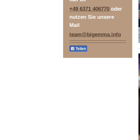
+49 6371 406770
oder
nutzen Sie unsere
Mail
team@bigemma.info
Teilen